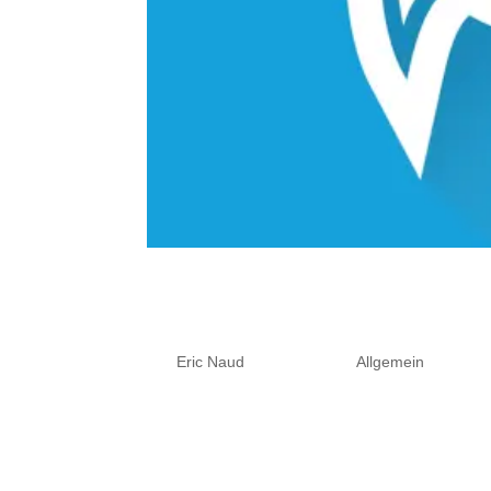
Eigene Video Meetings mit 
basierenden Lösung
von
Eric Naud
|
Jan. 1, 2022
|
Allgemein
Wir beraten und unterstützen Sie gerne
Chat-Lösung Jitsi hier im europäischen
Open-Source-Projekten, die hochmodern