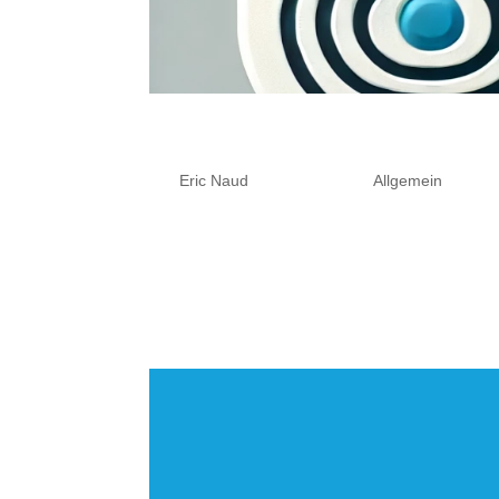
Barrierefreiheitsstärkungsg
von
Eric Naud
|
Feb. 12, 2025
|
Allgemein
Ab dem 28. Juni 2025 tritt das Barriere
Unternehmen verpflichtet, ihre digitalen
insbesondere Websites, die elektronisc