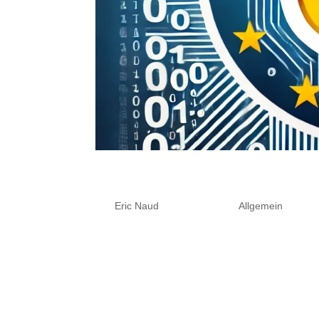
Datenhoheit und Datensouv
von
Eric Naud
|
Feb. 12, 2025
|
Allgemein
Warum On-Premise-Lösungen und Open 
digitalisierten Welt stehen Unternehmen
Herausforderung, ihre Daten sicher und