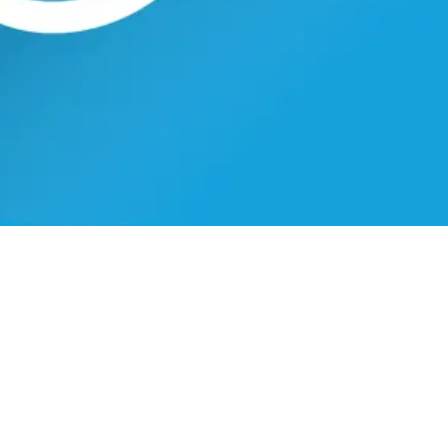
einer auf Jitsi Meet (Open Source)
 bei der Installation und Nutzung der OpenSource-Video
 Raum. Was ist Jitsi Meet? Jitsi Meet ist eine Sammlung
e Videokonferenzfunktionen bieten, die...