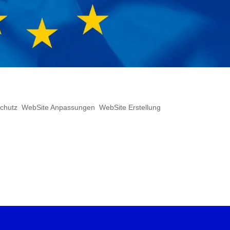
undverordnung tritt ab Ende Mai in Kr
chutz
,
WebSite Anpassungen
,
WebSite Erstellung
z: DSGVO) tritt zum 25. Mai 2018 in Kraft und betrifft 
ten verarbeiten. Wenn Sie sich noch nicht darauf
ngend tun. Denn wer ab dem Stichtag die...