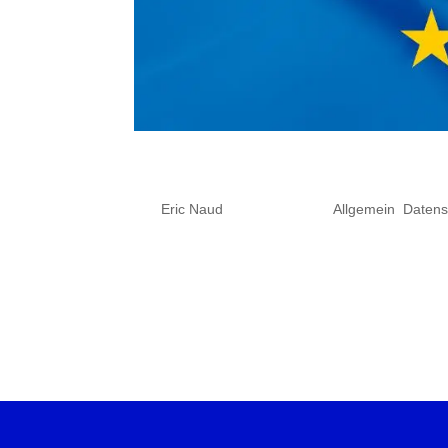
2018 Die EU Datenschutz Gr
von
Eric Naud
|
Jan. 19, 2018
|
Allgemein
,
Datens
Die EU-Datenschutzgrundverordnung (kur
Unternehmen, die personenbezogene Da
vorbereitet haben, sollten Sie dies dri